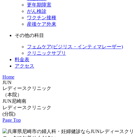
更年期障害
がん検診
ワクチン接種
産後ケア外来
その他の科目
フェムケア(ビジリス・インティマレーザー)
クリニックサプリ
料金表
アクセス
Home
JUN
レディースクリニック
（本院）
JUN尼崎南
レディースクリニック
(分院)
Page Top