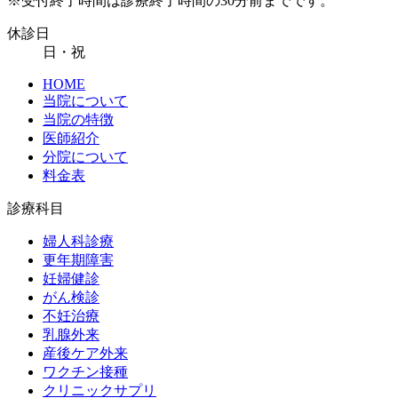
※受付終了時間は診療終了時間の30分前までです。
休診日
日・祝
HOME
当院について
当院の特徴
医師紹介
分院について
料金表
診療科目
婦人科診療
更年期障害
妊婦健診
がん検診
不妊治療
乳腺外来
産後ケア外来
ワクチン接種
クリニックサプリ