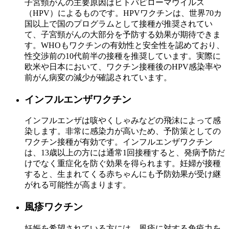
子宮頸がんの主要原因はヒトパピローマウイルス
（HPV）によるものです。HPVワクチンは、世界70カ
国以上で国のプログラムとして接種が推奨されてい
て、子宮頸がんの大部分を予防する効果が期待できま
す。WHOもワクチンの有効性と安全性を認めており、
性交渉前の10代前半の接種を推奨しています。実際に
欧米や日本において、ワクチン接種後のHPV感染率や
前がん病変の減少が確認されています。
インフルエンザワクチン
インフルエンザは咳やくしゃみなどの飛沫によって感
染します。非常に感染力が高いため、予防策としての
ワクチン接種が有効です。インフルエンザワクチン
は、13歳以上の方には通常1回接種すると、発病予防だ
けでなく重症化を防ぐ効果を得られます。妊婦が接種
すると、生まれてくる赤ちゃんにも予防効果が受け継
がれる可能性が高まります。
風疹ワクチン
妊娠を希望されている方には、風疹に対する免疫力を