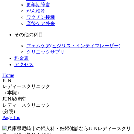
更年期障害
がん検診
ワクチン接種
産後ケア外来
その他の科目
フェムケア(ビジリス・インティマレーザー)
クリニックサプリ
料金表
アクセス
Home
JUN
レディースクリニック
（本院）
JUN尼崎南
レディースクリニック
(分院)
Page Top