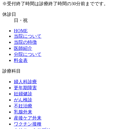
※受付終了時間は診療終了時間の30分前までです。
休診日
日・祝
HOME
当院について
当院の特徴
医師紹介
分院について
料金表
診療科目
婦人科診療
更年期障害
妊婦健診
がん検診
不妊治療
乳腺外来
産後ケア外来
ワクチン接種